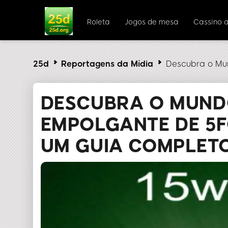
Roleta
Jogos de mesa
Cassino a
25d
Reportagens da Mídia
Descubra o Mu
DESCUBRA O MUN
EMPOLGANTE DE 5
UM GUIA COMPLET