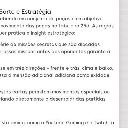
Sorte e Estratégia
bendo um conjunto de peças e um objetivo
movimento das peças no tabuleiro 25d. As regras
er prática e insight estratégico:
érie de missões secretas que são alocadas
ar essas missões antes dos oponentes garante a
em três direções – frente e trás, cima e baixo,
Essa dimensão adicional adiciona complexidade
estas cartas permitem movimentos especiais ou
iando diretamente o desenrolar das partidas.
streaming, como o YouTube Gaming e o Twitch, o