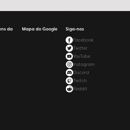
ens da
Mapa do Google
Siga-nos
Facebook
Twitter
YouTube
Instagram
Discord
Twitch
Reddit