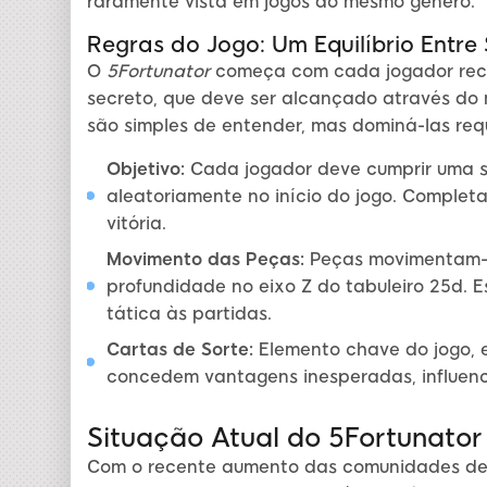
raramente vista em jogos do mesmo gênero.
Regras do Jogo: Um Equilíbrio Entre 
O
5Fortunator
começa com cada jogador rece
secreto, que deve ser alcançado através do 
são simples de entender, mas dominá-las requ
Objetivo:
Cada jogador deve cumprir uma s
aleatoriamente no início do jogo. Complet
vitória.
Movimento das Peças:
Peças movimentam-se 
profundidade no eixo Z do tabuleiro 25d. 
tática às partidas.
Cartas de Sorte:
Elemento chave do jogo, 
concedem vantagens inesperadas, influenc
Situação Atual do 5Fortunator
Com o recente aumento das comunidades de 