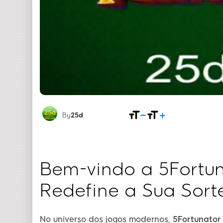
By
25d
Bem-vindo a 5Fortun
Redefine a Sua Sort
No universo dos jogos modernos,
5Fortunator