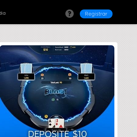
dia
Registrar