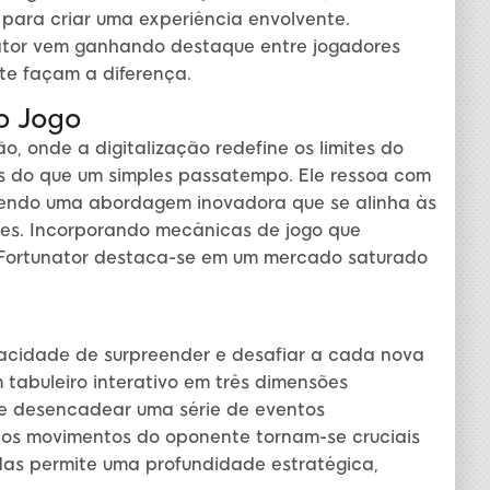
para criar uma experiência envolvente.
nator vem ganhando destaque entre jogadores
te façam a diferença.
o Jogo
onde a digitalização redefine os limites do
s do que um simples passatempo. Ele ressoa com
azendo uma abordagem inovadora que se alinha às
es. Incorporando mecânicas de jogo que
5Fortunator destaca-se em um mercado saturado
pacidade de surpreender e desafiar a cada nova
tabuleiro interativo em três dimensões
 desencadear uma série de eventos
 dos movimentos do oponente tornam-se cruciais
adas permite uma profundidade estratégica,