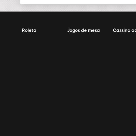
Roleta
Jogos de mesa
Cassino ao