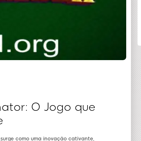
COMPARTILHAR
ator: O Jogo que
e
surge como uma inovação cativante,