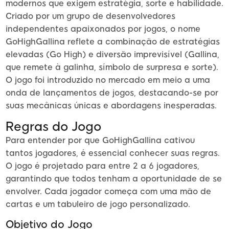
modernos que exigem estratégia, sorte e habilidade.
Criado por um grupo de desenvolvedores
independentes apaixonados por jogos, o nome
GoHighGallina reflete a combinação de estratégias
elevadas (Go High) e diversão imprevisível (Gallina,
que remete à galinha, símbolo de surpresa e sorte).
O jogo foi introduzido no mercado em meio a uma
onda de lançamentos de jogos, destacando-se por
suas mecânicas únicas e abordagens inesperadas.
Regras do Jogo
Para entender por que GoHighGallina cativou
tantos jogadores, é essencial conhecer suas regras.
O jogo é projetado para entre 2 a 6 jogadores,
garantindo que todos tenham a oportunidade de se
envolver. Cada jogador começa com uma mão de
cartas e um tabuleiro de jogo personalizado.
Objetivo do Jogo