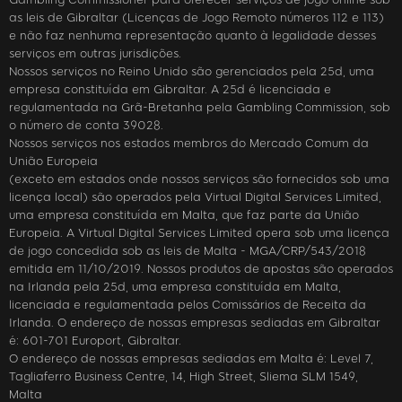
as leis de Gibraltar (Licenças de Jogo Remoto números 112 e 113)
e não faz nenhuma representação quanto à legalidade desses
serviços em outras jurisdições.
Nossos serviços no Reino Unido são gerenciados pela 25d, uma
empresa constituída em Gibraltar. A 25d é licenciada e
regulamentada na Grã-Bretanha pela Gambling Commission, sob
o número de conta 39028.
Nossos serviços nos estados membros do Mercado Comum da
União Europeia
(exceto em estados onde nossos serviços são fornecidos sob uma
licença local) são operados pela Virtual Digital Services Limited,
uma empresa constituída em Malta, que faz parte da União
Europeia. A Virtual Digital Services Limited opera sob uma licença
de jogo concedida sob as leis de Malta - MGA/CRP/543/2018
emitida em 11/10/2019. Nossos produtos de apostas são operados
na Irlanda pela 25d, uma empresa constituída em Malta,
licenciada e regulamentada pelos Comissários de Receita da
Irlanda. O endereço de nossas empresas sediadas em Gibraltar
é: 601-701 Europort, Gibraltar.
O endereço de nossas empresas sediadas em Malta é: Level 7,
Tagliaferro Business Centre, 14, High Street, Sliema SLM 1549,
Malta