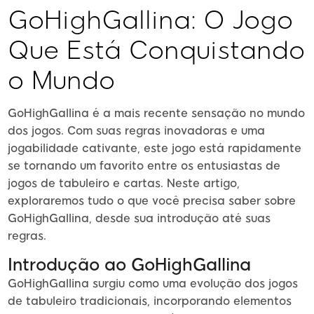
GoHighGallina: O Jogo
Que Está Conquistando
o Mundo
GoHighGallina é a mais recente sensação no mundo
dos jogos. Com suas regras inovadoras e uma
jogabilidade cativante, este jogo está rapidamente
se tornando um favorito entre os entusiastas de
jogos de tabuleiro e cartas. Neste artigo,
exploraremos tudo o que você precisa saber sobre
GoHighGallina, desde sua introdução até suas
regras.
Introdução ao GoHighGallina
GoHighGallina surgiu como uma evolução dos jogos
de tabuleiro tradicionais, incorporando elementos