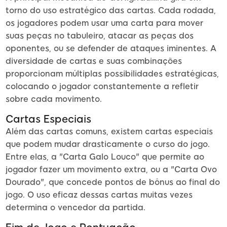
torno do uso estratégico das cartas. Cada rodada,
os jogadores podem usar uma carta para mover
suas peças no tabuleiro, atacar as peças dos
oponentes, ou se defender de ataques iminentes. A
diversidade de cartas e suas combinações
proporcionam múltiplas possibilidades estratégicas,
colocando o jogador constantemente a refletir
sobre cada movimento.
Cartas Especiais
Além das cartas comuns, existem cartas especiais
que podem mudar drasticamente o curso do jogo.
Entre elas, a "Carta Galo Louco" que permite ao
jogador fazer um movimento extra, ou a "Carta Ovo
Dourado", que concede pontos de bônus ao final do
jogo. O uso eficaz dessas cartas muitas vezes
determina o vencedor da partida.