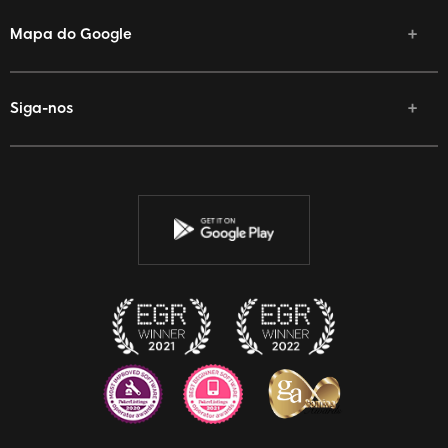
Mapa do Google
Siga-nos
Facebook
Twitter
YouTube
Instagram
Discord
Twitch
Reddit