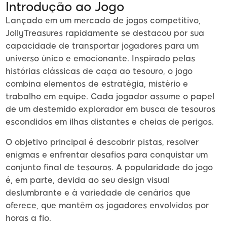
Introdução ao Jogo
Lançado em um mercado de jogos competitivo,
JollyTreasures rapidamente se destacou por sua
capacidade de transportar jogadores para um
universo único e emocionante. Inspirado pelas
histórias clássicas de caça ao tesouro, o jogo
combina elementos de estratégia, mistério e
trabalho em equipe. Cada jogador assume o papel
de um destemido explorador em busca de tesouros
escondidos em ilhas distantes e cheias de perigos.
O objetivo principal é descobrir pistas, resolver
enigmas e enfrentar desafios para conquistar um
conjunto final de tesouros. A popularidade do jogo
é, em parte, devida ao seu design visual
deslumbrante e à variedade de cenários que
oferece, que mantêm os jogadores envolvidos por
horas a fio.