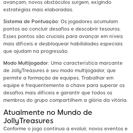
avançam, novos obstáculos surgem, exigindo
estratégias mais elaboradas.
Sistema de Pontuação
: Os jogadores acumulam
pontos ao concluir desafios e descobrir tesouros.
Esses pontos são cruciais para avançar em níveis
mais difíceis e desbloquear habilidades especiais
que ajudam na progressão.
Modo Multijogador
: Uma característica marcante
de JollyTreasures é seu modo multijogador, que
permite a formação de equipes. Trabalhar em
equipe é frequentemente a chave para superar os
desafios mais difíceis e garantir que todos os
membros do grupo compartilhem a glória da vitória.
Atualmente no Mundo de
JollyTreasures
Conforme o jogo continua a evoluir, novos eventos e