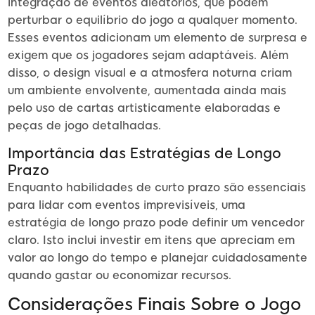
integração de eventos aleatórios, que podem
perturbar o equilíbrio do jogo a qualquer momento.
Esses eventos adicionam um elemento de surpresa e
exigem que os jogadores sejam adaptáveis. Além
disso, o design visual e a atmosfera noturna criam
um ambiente envolvente, aumentada ainda mais
pelo uso de cartas artisticamente elaboradas e
peças de jogo detalhadas.
Importância das Estratégias de Longo
Prazo
Enquanto habilidades de curto prazo são essenciais
para lidar com eventos imprevisíveis, uma
estratégia de longo prazo pode definir um vencedor
claro. Isto inclui investir em itens que apreciam em
valor ao longo do tempo e planejar cuidadosamente
quando gastar ou economizar recursos.
Considerações Finais Sobre o Jogo