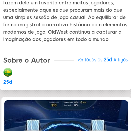
fazem dele um favorito entre muitos jogadores,
especialmente aqueles que procuram mais do que
uma simples sessão de jogo casual. Ao equilibrar de
forma magistral a narrativa histórica com elementos
modernos de jogo, OldWest continua a capturar a
imaginação dos jogadores em todo o mundo.
Sobre o Autor
ver todos os
25d
Artigos
25d