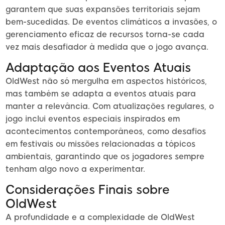
garantem que suas expansões territoriais sejam
bem-sucedidas. De eventos climáticos a invasões, o
gerenciamento eficaz de recursos torna-se cada
vez mais desafiador à medida que o jogo avança.
Adaptação aos Eventos Atuais
OldWest não só mergulha em aspectos históricos,
mas também se adapta a eventos atuais para
manter a relevância. Com atualizações regulares, o
jogo inclui eventos especiais inspirados em
acontecimentos contemporâneos, como desafios
em festivais ou missões relacionadas a tópicos
ambientais, garantindo que os jogadores sempre
tenham algo novo a experimentar.
Considerações Finais sobre
OldWest
A profundidade e a complexidade de OldWest