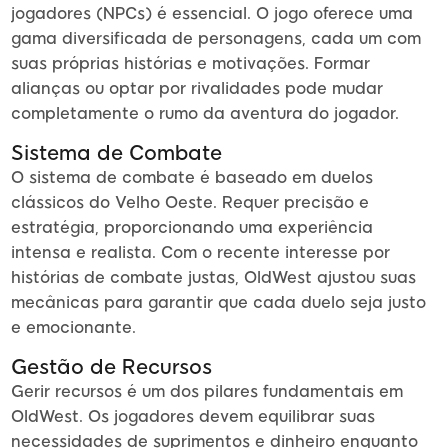
jogadores (NPCs) é essencial. O jogo oferece uma
gama diversificada de personagens, cada um com
suas próprias histórias e motivações. Formar
alianças ou optar por rivalidades pode mudar
completamente o rumo da aventura do jogador.
Sistema de Combate
O sistema de combate é baseado em duelos
clássicos do Velho Oeste. Requer precisão e
estratégia, proporcionando uma experiência
intensa e realista. Com o recente interesse por
histórias de combate justas, OldWest ajustou suas
mecânicas para garantir que cada duelo seja justo
e emocionante.
Gestão de Recursos
Gerir recursos é um dos pilares fundamentais em
OldWest. Os jogadores devem equilibrar suas
necessidades de suprimentos e dinheiro enquanto