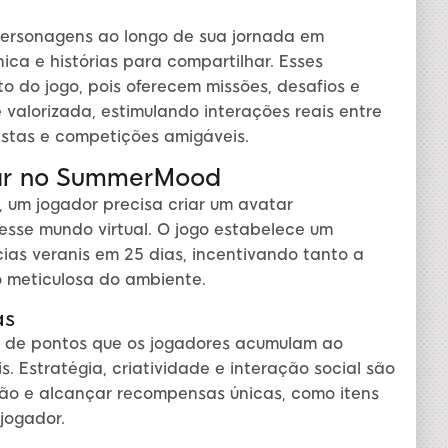
ersonagens ao longo de sua jornada em
a e histórias para compartilhar. Esses
o do jogo, pois oferecem missões, desafios e
 valorizada, estimulando interações reais entre
estas e competições amigáveis.
ar no SummerMood
um jogador precisa criar um avatar
esse mundo virtual. O jogo estabelece um
ias veranis em 25 dias, incentivando tanto a
 meticulosa do ambiente.
as
a de pontos que os jogadores acumulam ao
s. Estratégia, criatividade e interação social são
ção e alcançar recompensas únicas, como itens
jogador.