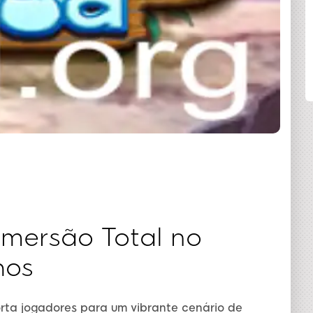
COMPARTILHAR
mersão Total no
hos
ta jogadores para um vibrante cenário de