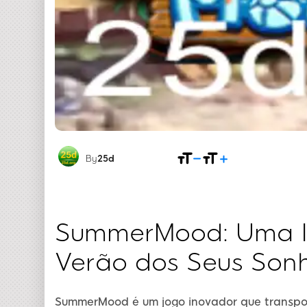
By
25d
SummerMood: Uma I
Verão dos Seus Son
SummerMood é um jogo inovador que transpor