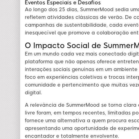
Eventos Especiais e Desafios
Ao longo dos 25 dias, SummerMood sedia uma
refletem atividades clássicas de verão. De c
campanhas de sustentabilidade, cada evento
inesquecível que promove a colaboração entr
O Impacto Social de Summer
Em um mundo cada vez mais conectado digi
plataforma que não apenas oferece entrete
interações sociais genuínas em um ambiente
foco em experiências coletivas e trocas inter
comunidade e pertencimento que muitas veze
digital.
A relevância de SummerMood se torna clara 
livre foram, em tempos recentes, limitadas por
fornece uma alternativa a quem procura esc
apresentando uma oportunidade de experimen
encantador e totalmente envolvente.