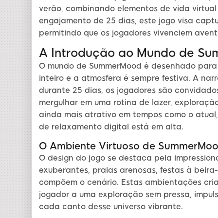
verão, combinando elementos de vida virtual
engajamento de 25 dias, este jogo visa captu
permitindo que os jogadores vivenciem avent
A Introdução ao Mundo de S
O mundo de SummerMood é desenhado para ser 
inteiro e a atmosfera é sempre festiva. A nar
durante 25 dias, os jogadores são convidados
mergulhar em uma rotina de lazer, exploração
ainda mais atrativo em tempos como o atual,
de relaxamento digital está em alta.
O Ambiente Virtuoso de SummerMo
O design do jogo se destaca pela impression
exuberantes, praias arenosas, festas à beira-
compõem o cenário. Estas ambientações cria
jogador a uma exploração sem pressa, impuls
cada canto desse universo vibrante.