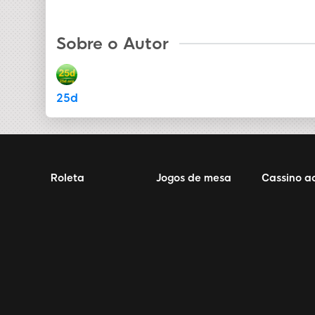
Sobre o Autor
25d
Roleta
Jogos de mesa
Cassino ao