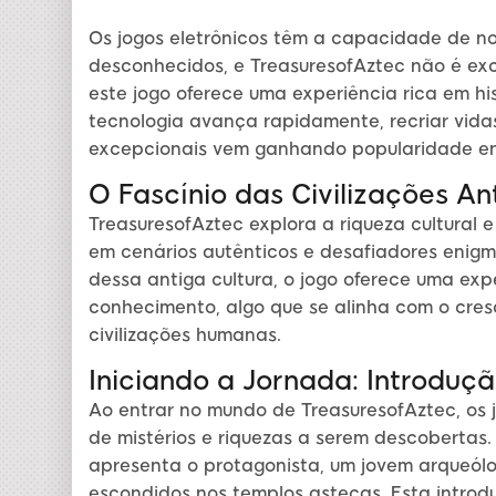
Os jogos eletrônicos têm a capacidade de no
desconhecidos, e TreasuresofAztec não é exc
este jogo oferece uma experiência rica em hi
tecnologia avança rapidamente, recriar vida
excepcionais vem ganhando popularidade ent
O Fascínio das Civilizações An
TreasuresofAztec explora a riqueza cultural 
em cenários autênticos e desafiadores enigm
dessa antiga cultura, o jogo oferece uma exp
conhecimento, algo que se alinha com o cres
civilizações humanas.
Iniciando a Jornada: Introduç
Ao entrar no mundo de TreasuresofAztec, os
de mistérios e riquezas a serem descobertas
apresenta o protagonista, um jovem arqueól
escondidos nos templos astecas. Esta intro