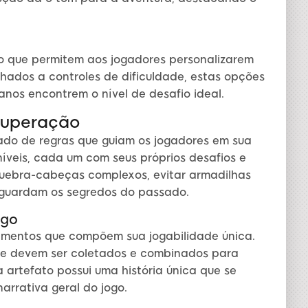
o que permitem aos jogadores personalizarem
lhados a controles de dificuldade, estas opções
nos encontrem o nível de desafio ideal.
 Superação
ado de regras que guiam os jogadores em sua
níveis, cada um com seus próprios desafios e
uebra-cabeças complexos, evitar armadilhas
e guardam os segredos do passado.
ogo
ementos que compõem sua jogabilidade única.
ue devem ser coletados e combinados para
 artefato possui uma história única que se
arrativa geral do jogo.