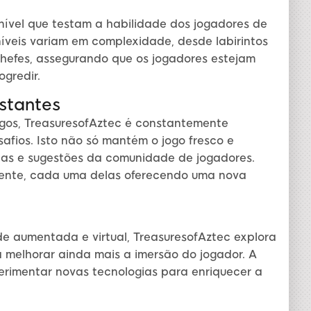
nível que testam a habilidade dos jogadores de
níveis variam em complexidade, desde labirintos
hefes, assegurando que os jogadores estejam
gredir.
stantes
gos, TreasuresofAztec é constantemente
safios. Isto não só mantém o jogo fresco e
s e sugestões da comunidade de jogadores.
mente, cada uma delas oferecendo uma nova
e aumentada e virtual, TreasuresofAztec explora
a melhorar ainda mais a imersão do jogador. A
erimentar novas tecnologias para enriquecer a