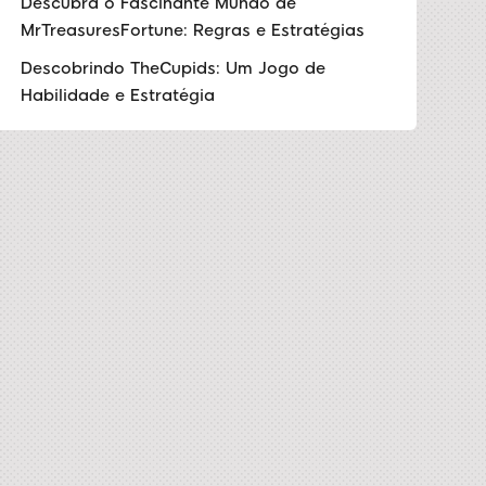
Descubra o Fascinante Mundo de
MrTreasuresFortune: Regras e Estratégias
Descobrindo TheCupids: Um Jogo de
Habilidade e Estratégia