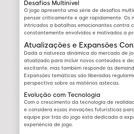
Desafios Multinível
O jogo apresenta uma série de desafios multi
pensar criticamente e agir rapidamente. Os 
intricados a batalhas emocionantes contra c
constantemente envolvidos e motivados a pro
Atualizações e Expansões Con
Dada a natureza dinâmica do mercado de jo
atualizado para incluir novos conteúdos e de
excitante, mas também responde às demanda
Expansões temáticas são liberadas regular
perspectiva sobre os mistérios astecas.
Evolução com Tecnologia
Com o crescimento da tecnologia de realidad
e considera essas inovações futurísticas par
equipe por trás do jogo está dedicada a exp
experiência de jogo.