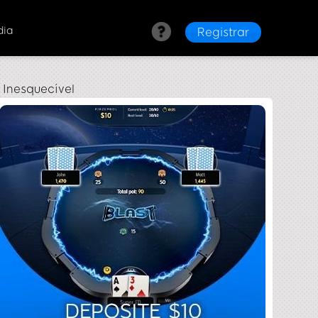
dia
Registrar
 Inesquecível