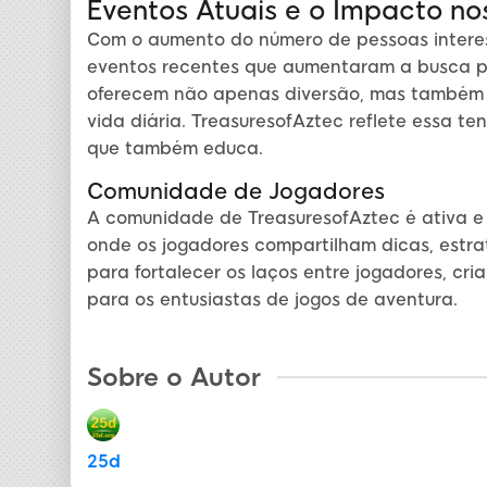
Eventos Atuais e o Impacto no
Com o aumento do número de pessoas interes
eventos recentes que aumentaram a busca por
oferecem não apenas diversão, mas também 
vida diária. TreasuresofAztec reflete essa 
que também educa.
Comunidade de Jogadores
A comunidade de TreasuresofAztec é ativa e
onde os jogadores compartilham dicas, estrat
para fortalecer os laços entre jogadores, c
para os entusiastas de jogos de aventura.
Sobre o Autor
25d