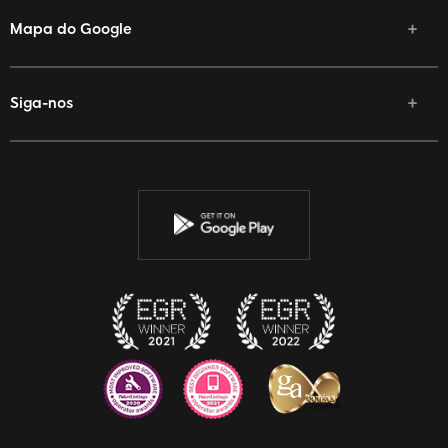
Mapa do Google
Siga-nos
Facebook
Twitter
YouTube
Instagram
Discord
Twitch
Reddit