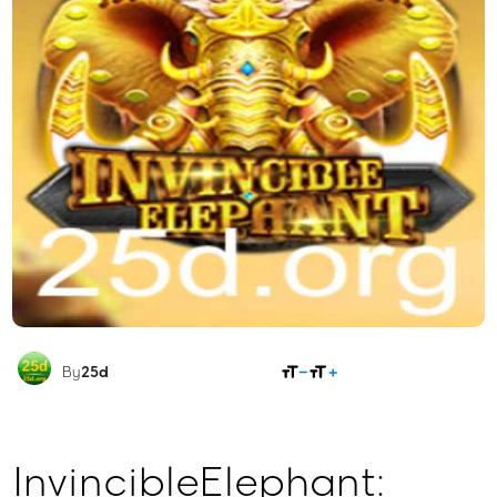
COMPARTILHAR
By
25d
InvincibleElephant: