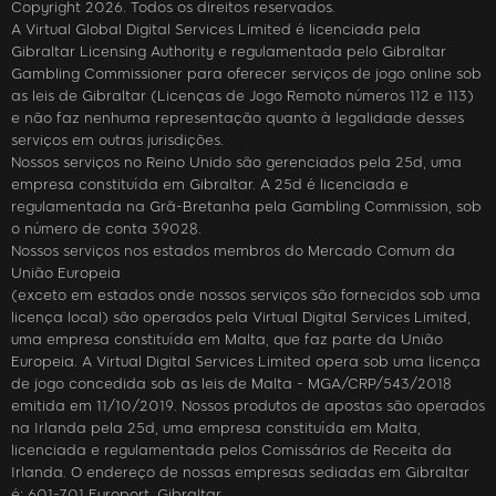
Copyright 2026. Todos os direitos reservados.
A Virtual Global Digital Services Limited é licenciada pela
Gibraltar Licensing Authority e regulamentada pelo Gibraltar
Gambling Commissioner para oferecer serviços de jogo online sob
as leis de Gibraltar (Licenças de Jogo Remoto números 112 e 113)
e não faz nenhuma representação quanto à legalidade desses
serviços em outras jurisdições.
Nossos serviços no Reino Unido são gerenciados pela 25d, uma
empresa constituída em Gibraltar. A 25d é licenciada e
regulamentada na Grã-Bretanha pela Gambling Commission, sob
o número de conta 39028.
Nossos serviços nos estados membros do Mercado Comum da
União Europeia
(exceto em estados onde nossos serviços são fornecidos sob uma
licença local) são operados pela Virtual Digital Services Limited,
uma empresa constituída em Malta, que faz parte da União
Europeia. A Virtual Digital Services Limited opera sob uma licença
de jogo concedida sob as leis de Malta - MGA/CRP/543/2018
emitida em 11/10/2019. Nossos produtos de apostas são operados
na Irlanda pela 25d, uma empresa constituída em Malta,
licenciada e regulamentada pelos Comissários de Receita da
Irlanda. O endereço de nossas empresas sediadas em Gibraltar
é: 601-701 Europort, Gibraltar.